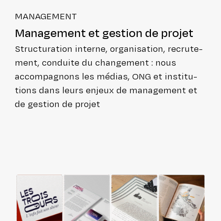
MANA­GE­MENT
Mana­ge­ment et gestion de projet
Struc­tu­ra­tion interne, orga­ni­sa­tion, recru­te­
ment, conduite du chan­ge­ment : nous
accom­pa­gnons les médias, ONG et ins­ti­tu­
tions dans leurs enjeux de mana­ge­ment et
de gestion de projet