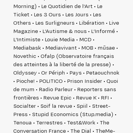
Morning) • Le Quotidien de l’Art • Le
Ticket • Les 3 Ours • Les Jours • Les
Others • Les Sur­li­gneurs • Libé­ra­tion • Live
Magazine • L’Autisme & nous • L’Informé •
L’In­ti­miste • Louie Media • MCD •
Mediabask • Media­vi­vant • MOB • mūsae •
Novethic • Ofalp (Obser­va­toire français
des atteintes à la liberté de la presse) •
Oldyssey • Or Périph • Pays • Petaouch­nok
• Pioche! • POLITICO • Prison Insider • Quoi
de mum • Radio Parleur • Reporters sans
fron­tières • Revue Epic • Revue K • RFI •
Socialter • Soif la revue • Spiil • Street­
Press • Stupid Economics (Stup.media) •
Tenoua • Ter­restres • Test&Work • The
Conver­sa­tion France • The Dial • The­Me­