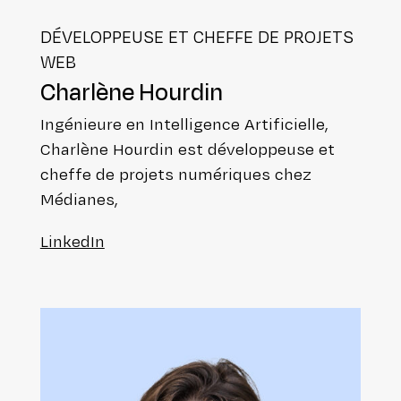
DÉVE­LOP­PEUSE ET CHEFFE DE PROJETS
WEB
Charlène Hourdin
Ingé­nieure en Intel­li­gence Arti­fi­cielle,
Charlène Hourdin est déve­lop­peuse et
cheffe de projets numé­riques chez
Médianes,
LinkedIn