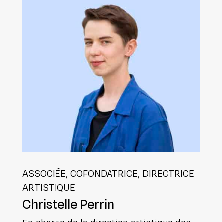
ASSOCIÉE, COFON­DA­TRICE, DIREC­TRICE
ARTISTIQUE
Chris­telle Perrin
En charge de la direction artis­tique des