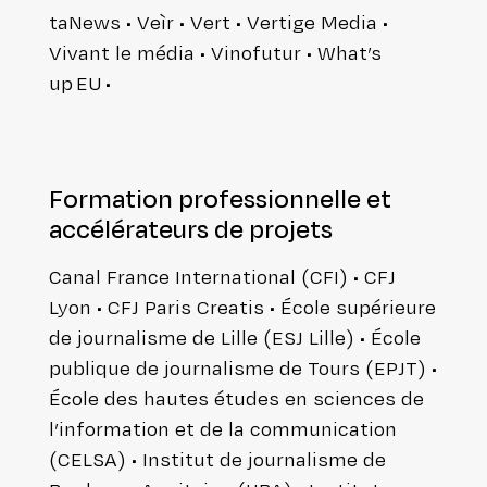
ta­News • Veìr • Vert • Vertige Media •
Vivant le média • Vinofutur • What’s
up EU •
Formation pro­fes­sion­nelle et
accé­lé­ra­teurs de projets
Canal France Inter­na­tio­nal (CFI) • CFJ
Lyon • CFJ Paris Creatis • École supé­rieure
de jour­na­lisme de Lille (ESJ Lille) • École
publique de jour­na­lisme de Tours (EPJT) •
École des hautes études en sciences de
l’information et de la com­mu­ni­ca­tion
(CELSA) • Institut de jour­na­lisme de