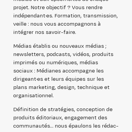
projet. Notre objectif ? Vous rendre
indépendant·es. Formation, trans­mis­sion,
veille : nous vous accom­pa­gnons à
intégrer nos savoir-faire.
Médias établis ou nouveaux médias ;
news­let­ters, podcasts, vidéos, produits
imprimés ou numé­riques, médias
sociaux : Médianes accom­pagne les
dirigeant·es et leurs équipes sur les
plans marketing, design, technique et
organisationnel.
Défi­ni­tion de stra­té­gies, concep­tion de
produits édi­to­riaux, enga­ge­ment des
com­mu­nau­tés… nous épaulons les rédac­