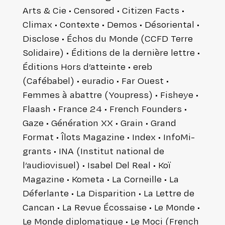
Arts & Cie • Censored • Citizen Facts •
Climax • Contexte • Demos • Déso­rien­tal •
Disclose • Échos du Monde (CCFD Terre
Solidaire) • Éditions de la dernière lettre •
Éditions Hors d’atteinte • ereb
(Cafébabel) • euradio • Far Ouest •
Femmes à abattre (Youpress) • Fisheye •
Flaash • France 24 • French Founders •
Gaze • Géné­ra­tion XX • Grain • Grand
Format • Îlots Magazine • Index • Info­Mi­
grants • INA (Institut national de
l’audiovisuel) • Isabel Del Real • Koï
Magazine • Kometa • La Corneille • La
Défer­lante • La Dis­pa­ri­tion • La Lettre de
Cancan • La Revue Écossaise • Le Monde •
Le Monde diplo­ma­tique • Le Moci (French