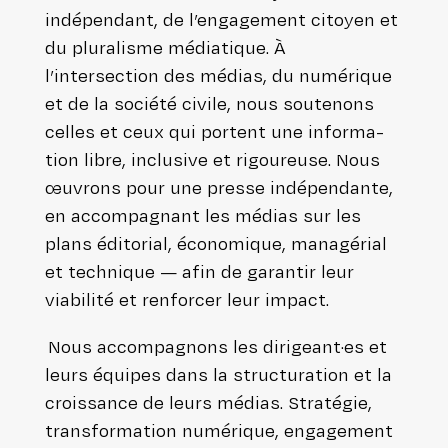
indé­pen­dant, de l’engagement citoyen et
du plu­ra­lisme média­tique. À
l’intersection des médias, du numérique
et de la société civile, nous soutenons
celles et ceux qui portent une infor­ma­
tion libre, inclusive et rigou­reuse. Nous
œuvrons pour une presse indé­pen­dante,
en accom­pa­gnant les médias sur les
plans éditorial, éco­no­mique, mana­gé­rial
et technique — afin de garantir leur
viabilité et renforcer leur impact.
Nous accom­pa­gnons les dirigeant·es et
leurs équipes dans la struc­tu­ra­tion et la
crois­sance de leurs médias. Stratégie,
trans­for­ma­tion numérique, enga­ge­ment