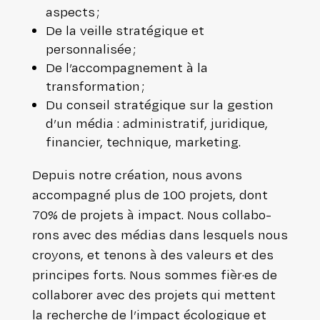
aspects ;
De la veille stra­té­gique et
personnalisée ;
De l’ac­com­pa­gne­ment à la
transformation ;
Du conseil stra­té­gique sur la gestion
d’un média : admi­nis­tra­tif, juridique,
financier, technique, marketing.
Depuis notre création, nous avons
accom­pa­gné plus de 100 projets, dont
70% de projets à impact. Nous col­la­bo­
rons avec des médias dans lesquels nous
croyons, et tenons à des valeurs et des
principes forts. Nous sommes fièr·es de
col­la­bo­rer avec des projets qui mettent
la recherche de l’impact éco­lo­gique et