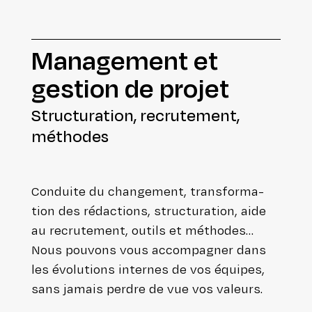
Mana­ge­ment et
gestion de projet
Struc­tu­ra­tion, recru­te­ment,
méthodes
Conduite du chan­ge­ment, trans­for­ma­
tion des rédac­tions, struc­tu­ra­tion, aide
au recru­te­ment, outils et méthodes…
Nous pouvons vous accom­pa­gner dans
les évo­lu­tions internes de vos équipes,
sans jamais perdre de vue vos valeurs.