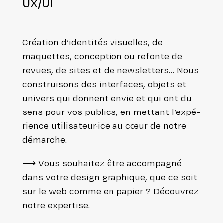
UX/UI
Création d’i­den­ti­tés visuelles, de
maquettes, concep­tion ou refonte de
revues, de sites et de news­let­ters… Nous
construi­sons des inter­faces, objets et
univers qui donnent envie et qui ont du
sens pour vos publics, en mettant l’ex­pé­
rience utilisateur·ice au cœur de notre
démarche.
⟶ Vous souhaitez être accom­pa­gné
dans votre design graphique, que ce soit
sur le web comme en papier ?
Découvrez
notre expertise.